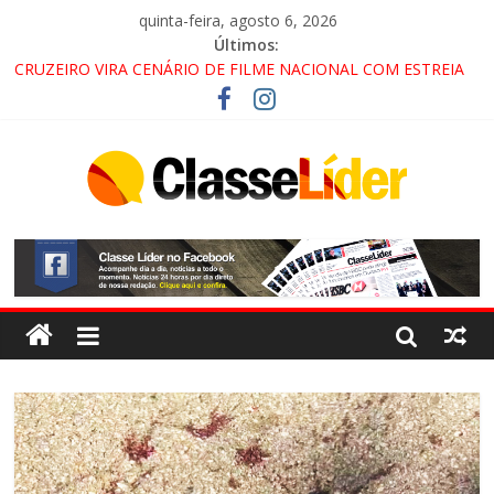
quinta-feira, agosto 6, 2026
Últimos:
CRUZEIRO VIRA CENÁRIO DE FILME NACIONAL COM ESTREIA
PREVISTA PARA 2027!
“HÁ PRESENÇA DO COMANDO VERMELHO NO VALE”, AFIRMA
PROMOTOR DO GAECO
ACESSO À APARECIDA NA DUTRA SERÁ BLOQUEADO NO FIM
DE SEMANA; MOTORISTAS DEVEM USAR ROTAS
ALTERNATIVAS
LORENA, PINDAMONHANGABA E QUELUZ NA RETA FINAL
PELA FÁBRICA DA COCA-COLA!