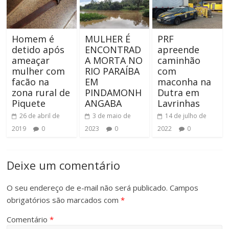
Homem é
MULHER É
PRF
detido após
ENCONTRAD
apreende
ameaçar
A MORTA NO
caminhão
mulher com
RIO PARAÍBA
com
facão na
EM
maconha na
zona rural de
PINDAMONH
Dutra em
Piquete
ANGABA
Lavrinhas
26 de abril de
3 de maio de
14 de julho de
2019
0
2023
0
2022
0
Deixe um comentário
O seu endereço de e-mail não será publicado.
Campos
obrigatórios são marcados com
*
Comentário
*