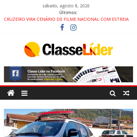
sábado, agosto 8, 2026
Últimos:
CRUZEIRO VIRA CENÁRIO DE FILME NACIONAL COM ESTREIA
PREVISTA PARA 2027!
“HÁ PRESENÇA DO COMANDO VERMELHO NO VALE”, AFIRMA
PROMOTOR DO GAECO
ACESSO À APARECIDA NA DUTRA SERÁ BLOQUEADO NO FIM
DE SEMANA; MOTORISTAS DEVEM USAR ROTAS
ALTERNATIVAS
LORENA, PINDAMONHANGABA E QUELUZ NA RETA FINAL
PELA FÁBRICA DA COCA-COLA!