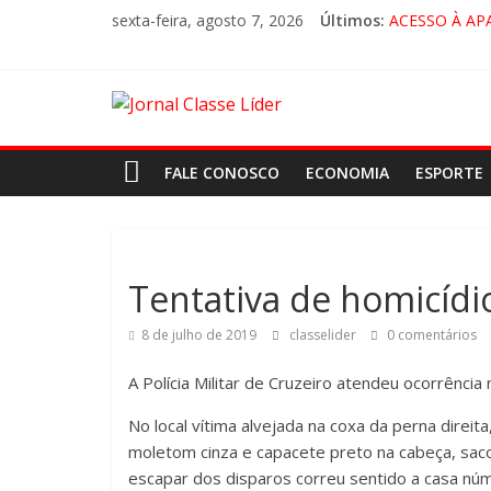
sexta-feira, agosto 7, 2026
Últimos:
ACESSO À AP
🚨 LORENA, 
CRUZEIRO VI
“HÁ PRESEN
FALE CONOSCO
ECONOMIA
ESPORTE
Tentativa de homicídio
8 de julho de 2019
classelider
0 comentários
A Polícia Militar de Cruzeiro atendeu ocorrência n
No local vítima alvejada na coxa da perna direit
moletom cinza e capacete preto na cabeça, sac
escapar dos disparos correu sentido a casa núm