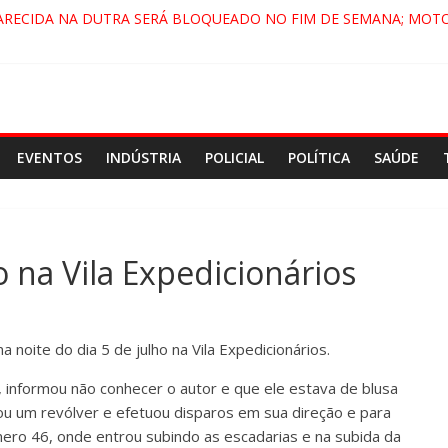
ARECIDA NA DUTRA SERÁ BLOQUEADO NO FIM DE SEMANA; MOTO
PINDAMONHANGABA E QUELUZ NA RETA FINAL PELA FÁBRICA DA 
RA CENÁRIO DE FILME NACIONAL COM ESTREIA PREVISTA PARA 202
ÇA DO COMANDO VERMELHO NO VALE”, AFIRMA PROMOTOR DO G
EVENTOS
INDÚSTRIA
POLICIAL
POLÍTICA
SAÚDE
 na Vila Expedicionários
a noite do dia 5 de julho na Vila Expedicionários.
a, informou não conhecer o autor e que ele estava de blusa
ou um revólver e efetuou disparos em sua direção e para
ero 46, onde entrou subindo as escadarias e na subida da