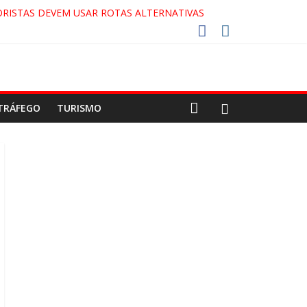
RISTAS DEVEM USAR ROTAS ALTERNATIVAS
COCA-COLA!
7!
AECO
TRÁFEGO
TURISMO