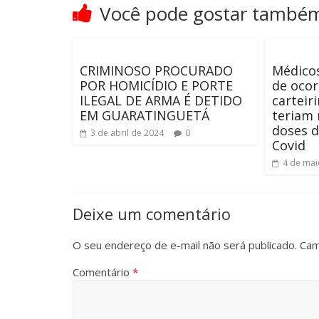
Você pode gostar també
CRIMINOSO PROCURADO
Médicos
POR HOMICÍDIO E PORTE
de ocor
ILEGAL DE ARMA É DETIDO
carteir
EM GUARATINGUETÁ
teriam 
doses d
3 de abril de 2024
0
Covid
4 de mai
Deixe um comentário
O seu endereço de e-mail não será publicado.
Cam
Comentário
*