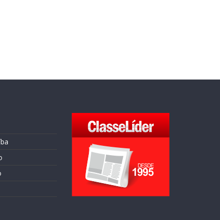
íba
o
o