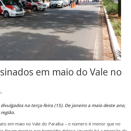
sinados em maio do Vale no
s
divulgados na terça-feira (15). De janeiro a maio deste ano,
região.
ato em maio no Vale do Paraíba – o número é menor que no
foram mortas por homicídio doloso (quando há a intenção de