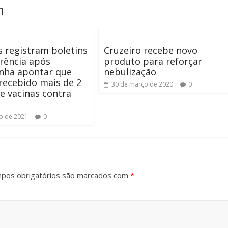
m
 registram boletins
Cruzeiro recebe novo
rência após
produto para reforçar
inha apontar que
nebulização
recebido mais de 2
30 de março de 2020
0
e vacinas contra
o de 2021
0
pos obrigatórios são marcados com
*