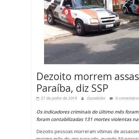
Dezoito morrem assas
Paraíba, diz SSP
27 de junho de 2019
classelider
0 comentário
Os indicadores criminais do último mês foram 
foram contabilizadas 131 mortes violentas na 
Dezoito pessoas morreram vítimas de assassin
mesmo mês do ano passado, quando 30 pessoas 