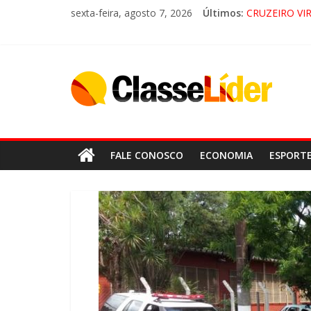
sexta-feira, agosto 7, 2026
Últimos:
CRUZEIRO VI
“HÁ PRESEN
ACESSO À AP
🚨 LORENA, 
FALE CONOSCO
ECONOMIA
ESPORT