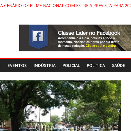
RA CENÁRIO DE FILME NACIONAL COM ESTREIA PREVISTA PARA 202
ÇA DO COMANDO VERMELHO NO VALE”, AFIRMA PROMOTOR DO G
ARECIDA NA DUTRA SERÁ BLOQUEADO NO FIM DE SEMANA; MOTO
PINDAMONHANGABA E QUELUZ NA RETA FINAL PELA FÁBRICA DA 
E
EVENTOS
INDÚSTRIA
POLICIAL
POLÍTICA
SAÚDE