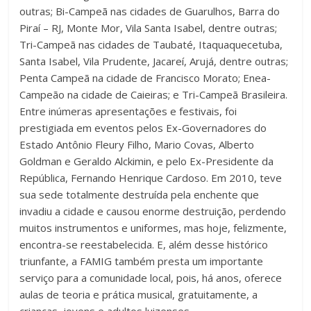
outras; Bi-Campeã nas cidades de Guarulhos, Barra do
Piraí – RJ, Monte Mor, Vila Santa Isabel, dentre outras;
Tri-Campeã nas cidades de Taubaté, Itaquaquecetuba,
Santa Isabel, Vila Prudente, Jacareí, Arujá, dentre outras;
Penta Campeã na cidade de Francisco Morato; Enea-
Campeão na cidade de Caieiras; e Tri-Campeã Brasileira.
Entre inúmeras apresentações e festivais, foi
prestigiada em eventos pelos Ex-Governadores do
Estado Antônio Fleury Filho, Mario Covas, Alberto
Goldman e Geraldo Alckimin, e pelo Ex-Presidente da
República, Fernando Henrique Cardoso. Em 2010, teve
sua sede totalmente destruída pela enchente que
invadiu a cidade e causou enorme destruição, perdendo
muitos instrumentos e uniformes, mas hoje, felizmente,
encontra-se reestabelecida. E, além desse histórico
triunfante, a FAMIG também presta um importante
serviço para a comunidade local, pois, há anos, oferece
aulas de teoria e prática musical, gratuitamente, a
crianças, jovens e adultos luizenses.