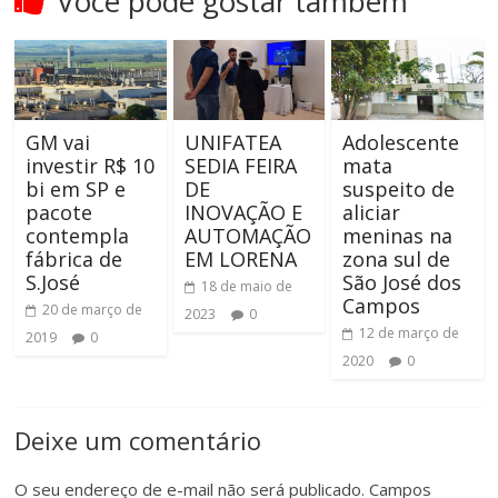
Você pode gostar também
GM vai
UNIFATEA
Adolescente
investir R$ 10
SEDIA FEIRA
mata
bi em SP e
DE
suspeito de
pacote
INOVAÇÃO E
aliciar
contempla
AUTOMAÇÃO
meninas na
fábrica de
EM LORENA
zona sul de
S.José
São José dos
18 de maio de
Campos
20 de março de
2023
0
12 de março de
2019
0
2020
0
Deixe um comentário
O seu endereço de e-mail não será publicado.
Campos