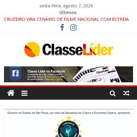
sexta-feira, agosto 7, 2026
Últimos:
CRUZEIRO VIRA CENÁRIO DE FILME NACIONAL COM ESTREIA
PREVISTA PARA 2027!
“HÁ PRESENÇA DO COMANDO VERMELHO NO VALE”, AFIRMA
PROMOTOR DO GAECO
ACESSO À APARECIDA NA DUTRA SERÁ BLOQUEADO NO FIM
DE SEMANA; MOTORISTAS DEVEM USAR ROTAS
ALTERNATIVAS
LORENA, PINDAMONHANGABA E QUELUZ NA RETA FINAL
PELA FÁBRICA DA COCA-COLA!