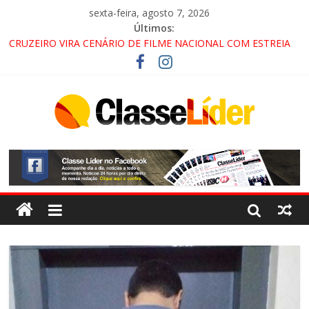
sexta-feira, agosto 7, 2026
Últimos:
CRUZEIRO VIRA CENÁRIO DE FILME NACIONAL COM ESTREIA
PREVISTA PARA 2027!
“HÁ PRESENÇA DO COMANDO VERMELHO NO VALE”, AFIRMA
PROMOTOR DO GAECO
ACESSO À APARECIDA NA DUTRA SERÁ BLOQUEADO NO FIM
DE SEMANA; MOTORISTAS DEVEM USAR ROTAS
ALTERNATIVAS
LORENA, PINDAMONHANGABA E QUELUZ NA RETA FINAL
PELA FÁBRICA DA COCA-COLA!