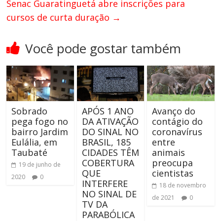
Senac Guaratinguetá abre inscrições para
cursos de curta duração
→
Você pode gostar também
Sobrado
APÓS 1 ANO
Avanço do
pega fogo no
DA ATIVAÇÃO
contágio do
bairro Jardim
DO SINAL NO
coronavírus
Eulália, em
BRASIL, 185
entre
Taubaté
CIDADES TÊM
animais
COBERTURA
preocupa
19 de junho de
QUE
cientistas
2020
0
INTERFERE
18 de novembro
NO SINAL DE
de 2021
0
TV DA
PARABÓLICA