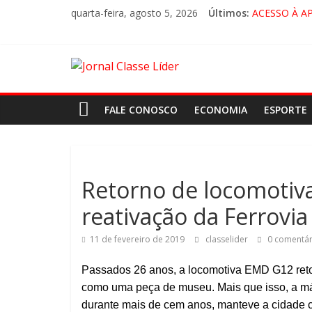
quarta-feira, agosto 5, 2026
Últimos:
ACESSO À A
🚨 LORENA,
CRUZEIRO VI
“HÁ PRESEN
FALE CONOSCO
ECONOMIA
ESPORTE
Retorno de locomotiv
reativação da Ferrovia
11 de fevereiro de 2019
classelider
0 comentár
Passados 26 anos, a locomotiva EMD G12 retor
como uma peça de museu. Mais que isso, a máqu
durante mais de cem anos, manteve a cidade 