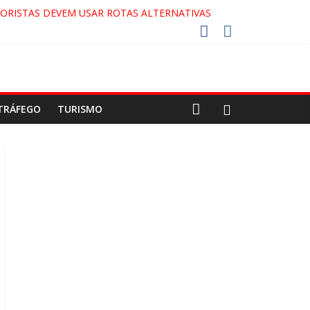
ORISTAS DEVEM USAR ROTAS ALTERNATIVAS
 COCA-COLA!
27!
GAECO
TRÁFEGO
TURISMO