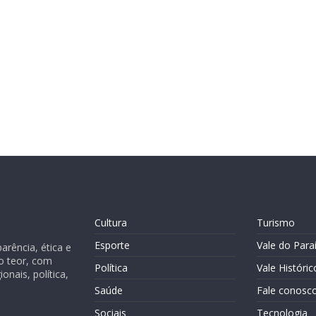
Cultura
Turismo
Esporte
Vale do Para
rência, ética e
o teor, com
Política
Vale Históric
nais, política,
Saúde
Fale conosc
Sociais
Tecnologia