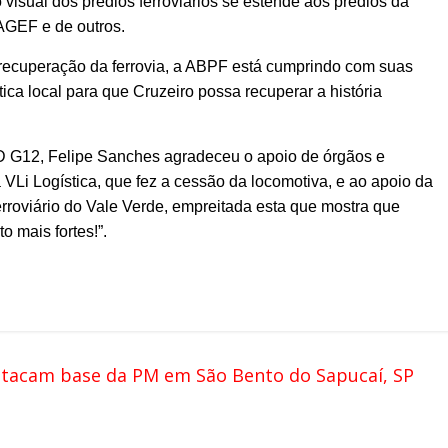
visual dos prédios ferroviários se estende aos prédios da
 AGEF e de outros.
recuperação da ferrovia, a ABPF está cumprindo com suas
tica local para que Cruzeiro possa recuperar a história
G12, Felipe Sanches agradeceu o apoio de órgãos e
VLi Logística, que fez a cessão da locomotiva, e ao apoio da
roviário do Vale Verde, empreitada esta que mostra que
o mais fortes!”.
atacam base da PM em São Bento do Sapucaí, SP