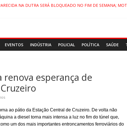
PARECIDA NA DUTRA SERÁ BLOQUEADO NO FIM DE SEMANA; MOT
 PINDAMONHANGABA E QUELUZ NA RETA FINAL PELA FÁBRICA DA
RA CENÁRIO DE FILME NACIONAL COM ESTREIA PREVISTA PARA 20
ÇA DO COMANDO VERMELHO NO VALE”, AFIRMA PROMOTOR DO 
EVENTOS
INDÚSTRIA
POLICIAL
POLÍTICA
SAÚDE
a renova esperança de
 Cruzeiro
ios
na ao pátio da Estação Central de Cruzeiro. De volta não
ina a diesel torna mais intensa a luz no fim do túnel que,
como um dos mais importantes entroncamentos ferroviários do