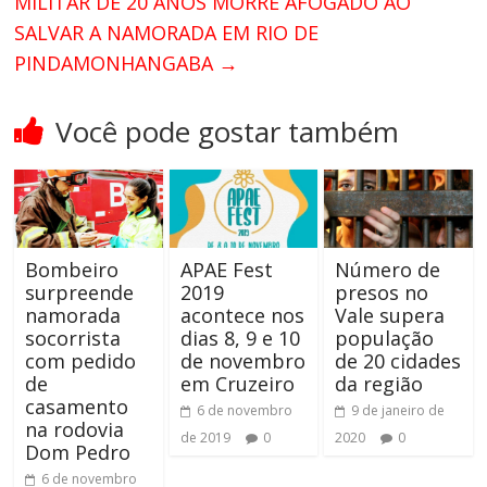
MILITAR DE 20 ANOS MORRE AFOGADO AO
SALVAR A NAMORADA EM RIO DE
PINDAMONHANGABA
→
Você pode gostar também
Bombeiro
APAE Fest
Número de
surpreende
2019
presos no
namorada
acontece nos
Vale supera
socorrista
dias 8, 9 e 10
população
com pedido
de novembro
de 20 cidades
de
em Cruzeiro
da região
casamento
6 de novembro
9 de janeiro de
na rodovia
de 2019
0
2020
0
Dom Pedro
6 de novembro