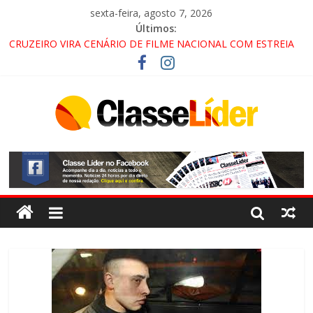
sexta-feira, agosto 7, 2026
Últimos:
CRUZEIRO VIRA CENÁRIO DE FILME NACIONAL COM ESTREIA
PREVISTA PARA 2027!
“HÁ PRESENÇA DO COMANDO VERMELHO NO VALE”, AFIRMA
PROMOTOR DO GAECO
ACESSO À APARECIDA NA DUTRA SERÁ BLOQUEADO NO FIM
DE SEMANA; MOTORISTAS DEVEM USAR ROTAS
ALTERNATIVAS
LORENA, PINDAMONHANGABA E QUELUZ NA RETA FINAL
PELA FÁBRICA DA COCA-COLA!