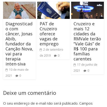
Diagnosticad
PAT de
Cruzeiro e
o com
Cruzeiro
mais 12
câncer, Jonas
oferece
cidades da
Abib,
vagas de
RMVale terão
fundador da
emprego
“Vale Gás” de
Canção Nova,
R$ 100 para
2 de setembro
vai para
famílias
de 2019
0
terapia
carentes
inten-siva
17 de junho de
10 de maio de
2021
0
2021
0
Deixe um comentário
O seu endereço de e-mail não será publicado.
Campos