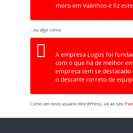
moro em Valinhos e fiz este
…ou algo como:
A empresa Logos foi fundad
com o que há de melhor em 
empresa tem se destacado
o descarte correto de equi
Como um novo usuário WordPress, vá ao seu
Pain