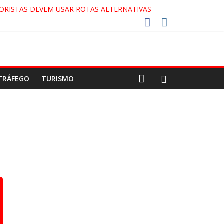
ORISTAS DEVEM USAR ROTAS ALTERNATIVAS
 COCA-COLA!
27!
GAECO
TRÁFEGO
TURISMO