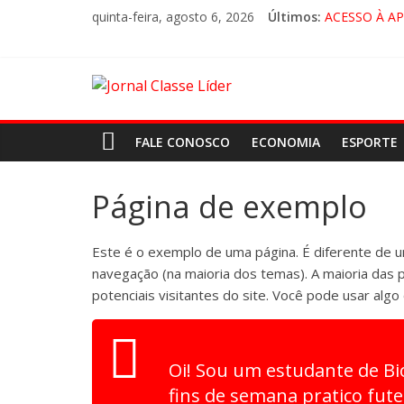
quinta-feira, agosto 6, 2026
Últimos:
ACESSO À A
🚨 LORENA,
CRUZEIRO VI
“HÁ PRESEN
FALE CONOSCO
ECONOMIA
ESPORTE
Página de exemplo
Este é o exemplo de uma página. É diferente de 
navegação (na maioria dos temas). A maioria da
potenciais visitantes do site. Você pode usar algo
Oi! Sou um estudante de Bi
fins de semana pratico fut