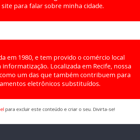
 site para falar sobre minha cidade.
a em 1980, e tem provido o comércio local
informatização. Localizada em Recife, nossa
 como um das que também contribuem para
pamentos eletrônicos substituídos.
el
para excluir este conteúdo e criar o seu. Divirta-se!