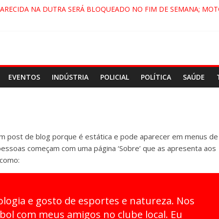
PARECIDA NA DUTRA SERÁ BLOQUEADO NO FIM DE SEMANA; MOT
 PINDAMONHANGABA E QUELUZ NA RETA FINAL PELA FÁBRICA DA
RA CENÁRIO DE FILME NACIONAL COM ESTREIA PREVISTA PARA 20
ÇA DO COMANDO VERMELHO NO VALE”, AFIRMA PROMOTOR DO 
EVENTOS
INDÚSTRIA
POLICIAL
POLÍTICA
SAÚDE
um post de blog porque é estática e pode aparecer em menus de
s pessoas começam com uma página ‘Sobre’ que as apresenta aos
 como:
ologia e gosto de esportes e natureza. Nos
ebol com meus amigos no clube local. Eu