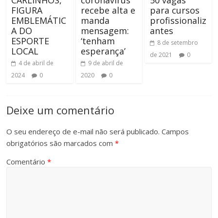
CARLINHOS,
coronavírus
50 vagas
FIGURA
recebe alta e
para cursos
EMBLEMÁTIC
manda
profissionaliz
A DO
mensagem:
antes
ESPORTE
‘tenham
8 de setembro
LOCAL
esperança’
de 2021
0
4 de abril de
9 de abril de
2024
0
2020
0
Deixe um comentário
O seu endereço de e-mail não será publicado.
Campos
obrigatórios são marcados com
*
Comentário
*