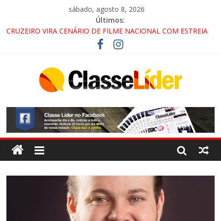
sábado, agosto 8, 2026
Últimos:
CRUZEIRO VIRA CENÁRIO DE FILME NACIONAL COM ESTREIA
PREVISTA PARA 2027!
“HÁ PRESENÇA DO COMANDO VERMELHO NO VALE”, AFIRMA
PROMOTOR DO GAECO
ACESSO À APARECIDA NA DUTRA SERÁ BLOQUEADO NO FIM
DE SEMANA; MOTORISTAS DEVEM USAR ROTAS
ALTERNATIVAS
LORENA, PINDAMONHANGABA E QUELUZ NA RETA FINAL
PELA FÁBRICA DA COCA-COLA!