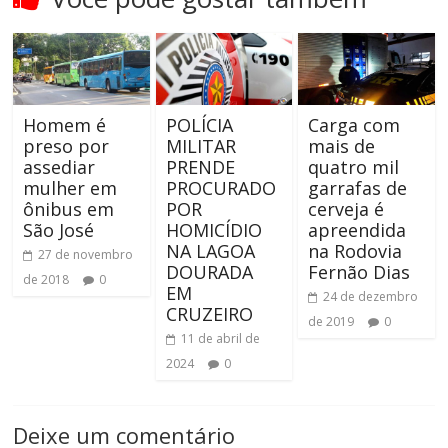
Homem é
POLÍCIA
Carga com
preso por
MILITAR
mais de
assediar
PRENDE
quatro mil
mulher em
PROCURADO
garrafas de
ônibus em
POR
cerveja é
São José
HOMICÍDIO
apreendida
NA LAGOA
na Rodovia
27 de novembro
DOURADA
Fernão Dias
de 2018
0
EM
24 de dezembro
CRUZEIRO
de 2019
0
11 de abril de
2024
0
Deixe um comentário