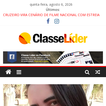
quinta-feira, agosto 6, 2026
Últimos:
CRUZEIRO VIRA CENÁRIO DE FILME NACIONAL COM ESTREIA
PREVISTA PARA 2027!
“HÁ PRESENÇA DO COMANDO VERMELHO NO VALE”, AFIRMA
PROMOTOR DO GAECO
ACESSO À APARECIDA NA DUTRA SERÁ BLOQUEADO NO FIM
DE SEMANA; MOTORISTAS DEVEM USAR ROTAS
ALTERNATIVAS
LORENA, PINDAMONHANGABA E QUELUZ NA RETA FINAL
PELA FÁBRICA DA COCA-COLA!