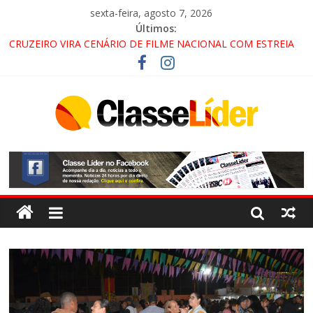
sexta-feira, agosto 7, 2026
Últimos:
LORENA, PINDAMONHANGABA E QUELUZ NA RETA FINAL
PELA FÁBRICA DA COCA-COLA!
CRUZEIRO VIRA CENÁRIO DE FILME NACIONAL COM ESTREIA
PREVISTA PARA 2027!
“HÁ PRESENÇA DO COMANDO VERMELHO NO VALE”, AFIRMA
PROMOTOR DO GAECO
ACESSO À APARECIDA NA DUTRA SERÁ BLOQUEADO NO FIM
DE SEMANA; MOTORISTAS DEVEM USAR ROTAS
ALTERNATIVAS