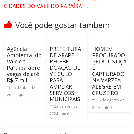
CIDADES DO VALE DO PARAÍBA
→
Você pode gostar também
Agência
PREFEITURA
HOMEM
Ambiental do
DE ARAPEÍ
PROCURADO
Vale do
RECEBE
PELA JUSTIÇA
Paraíba abre
DOAÇÃO DE
É
vagas de até
VEÍCULO
CAPTURADO
R$ 7 mil
PARA
NA VÁRZEA
AMPLIAR
ALEGRE EM
26 de abril de
SERVIÇOS
CRUZEIRO
2022
0
MUNICIPAIS
15 de agosto de
23 de abril de
2023
0
2024
0