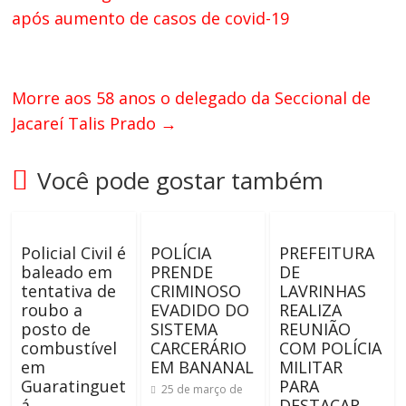
após aumento de casos de covid-19
Morre aos 58 anos o delegado da Seccional de
Jacareí Talis Prado
→
Você pode gostar também
Policial Civil é
POLÍCIA
PREFEITURA
baleado em
PRENDE
DE
tentativa de
CRIMINOSO
LAVRINHAS
roubo a
EVADIDO DO
REALIZA
posto de
SISTEMA
REUNIÃO
combustível
CARCERÁRIO
COM POLÍCIA
em
EM BANANAL
MILITAR
Guaratinguet
PARA
25 de março de
á
DESTACAR