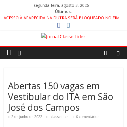
segunda-feira, agosto 3, 2026
Últimos:
ACESSO À APARECIDA NA DUTRA SERÁ BLOQUEADO NO FIM
DE SEMANA; MOTORISTAS DEVEM USAR ROTAS
ALTERNATIVAS
🚨 LORENA, PINDAMONHANGABA E QUELUZ NA RETA FINAL
PELA FÁBRICA DA COCA-COLA!
CRUZEIRO VIRA CENÁRIO DE FILME NACIONAL COM ESTREIA
PREVISTA PARA 2027!
“HÁ PRESENÇA DO COMANDO VERMELHO NO VALE”, AFIRMA
PROMOTOR DO GAECO
Abertas 150 vagas em
Vestibular do ITA em São
José dos Campos
2 de junho de 2022
classelider
0 comentários