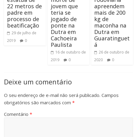
22 metros de
jovem que
apreendem
padre em
teria se
mais de 200
processo de
jogado de
kg de
beatificação
ponte na
maconha na
Dutra em
Dutra em
29 de julho de
Cachoeira
Guaratinguet
2019
0
Paulista
á
16 de outubro de
26 de outubro de
2019
0
2020
0
Deixe um comentário
O seu endereço de e-mail não será publicado.
Campos
obrigatórios são marcados com
*
Comentário
*