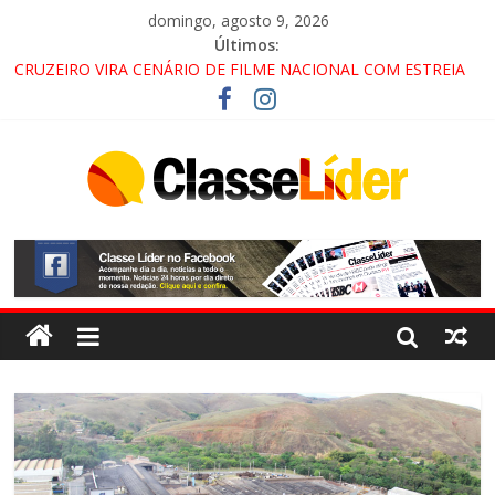
domingo, agosto 9, 2026
Últimos:
CRUZEIRO VIRA CENÁRIO DE FILME NACIONAL COM ESTREIA
PREVISTA PARA 2027!
“HÁ PRESENÇA DO COMANDO VERMELHO NO VALE”, AFIRMA
PROMOTOR DO GAECO
ACESSO À APARECIDA NA DUTRA SERÁ BLOQUEADO NO FIM
DE SEMANA; MOTORISTAS DEVEM USAR ROTAS
ALTERNATIVAS
LORENA, PINDAMONHANGABA E QUELUZ NA RETA FINAL
PELA FÁBRICA DA COCA-COLA!