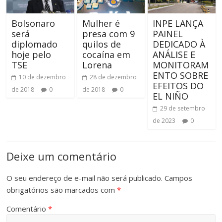
Bolsonaro
Mulher é
INPE LANÇA
será
presa com 9
PAINEL
diplomado
quilos de
DEDICADO À
hoje pelo
cocaína em
ANÁLISE E
TSE
Lorena
MONITORAM
ENTO SOBRE
10 de dezembro
28 de dezembro
EFEITOS DO
de 2018
0
de 2018
0
EL NIÑO
29 de setembro
de 2023
0
Deixe um comentário
O seu endereço de e-mail não será publicado.
Campos
obrigatórios são marcados com
*
Comentário
*