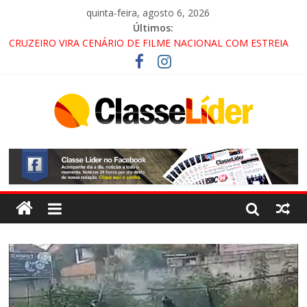
quinta-feira, agosto 6, 2026
Últimos:
CRUZEIRO VIRA CENÁRIO DE FILME NACIONAL COM ESTREIA
PREVISTA PARA 2027!
“HÁ PRESENÇA DO COMANDO VERMELHO NO VALE”, AFIRMA
PROMOTOR DO GAECO
ACESSO À APARECIDA NA DUTRA SERÁ BLOQUEADO NO FIM
DE SEMANA; MOTORISTAS DEVEM USAR ROTAS
ALTERNATIVAS
LORENA, PINDAMONHANGABA E QUELUZ NA RETA FINAL
PELA FÁBRICA DA COCA-COLA!