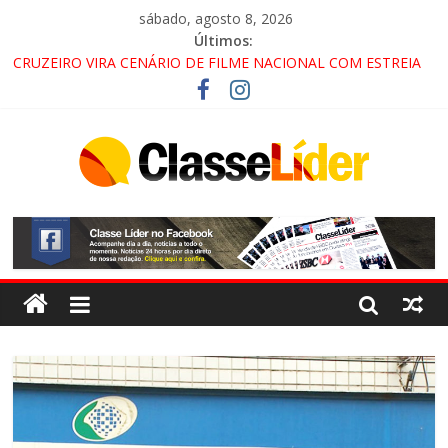
sábado, agosto 8, 2026
Últimos:
CRUZEIRO VIRA CENÁRIO DE FILME NACIONAL COM ESTREIA
PREVISTA PARA 2027!
“HÁ PRESENÇA DO COMANDO VERMELHO NO VALE”, AFIRMA
PROMOTOR DO GAECO
ACESSO À APARECIDA NA DUTRA SERÁ BLOQUEADO NO FIM
DE SEMANA; MOTORISTAS DEVEM USAR ROTAS
ALTERNATIVAS
LORENA, PINDAMONHANGABA E QUELUZ NA RETA FINAL
PELA FÁBRICA DA COCA-COLA!