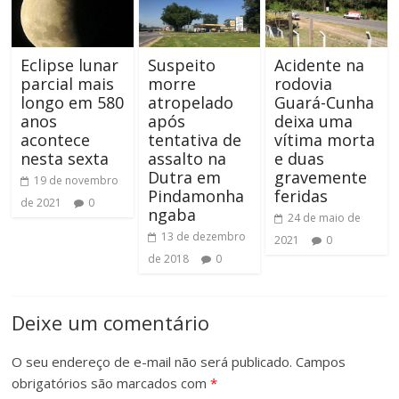
Eclipse lunar
Suspeito
Acidente na
parcial mais
morre
rodovia
longo em 580
atropelado
Guará-Cunha
anos
após
deixa uma
acontece
tentativa de
vítima morta
nesta sexta
assalto na
e duas
Dutra em
gravemente
19 de novembro
Pindamonha
feridas
de 2021
0
ngaba
24 de maio de
13 de dezembro
2021
0
de 2018
0
Deixe um comentário
O seu endereço de e-mail não será publicado.
Campos
obrigatórios são marcados com
*