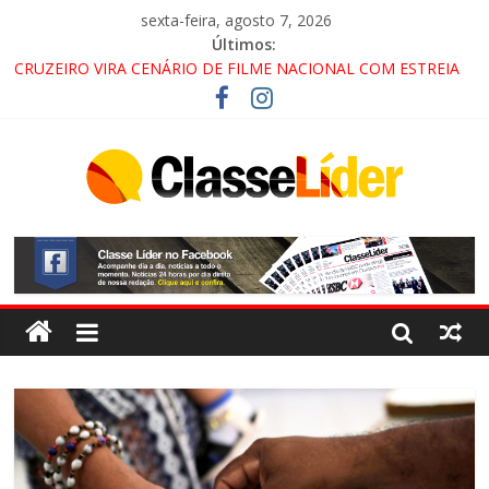
sexta-feira, agosto 7, 2026
Últimos:
CRUZEIRO VIRA CENÁRIO DE FILME NACIONAL COM ESTREIA
PREVISTA PARA 2027!
“HÁ PRESENÇA DO COMANDO VERMELHO NO VALE”, AFIRMA
PROMOTOR DO GAECO
ACESSO À APARECIDA NA DUTRA SERÁ BLOQUEADO NO FIM
DE SEMANA; MOTORISTAS DEVEM USAR ROTAS
ALTERNATIVAS
LORENA, PINDAMONHANGABA E QUELUZ NA RETA FINAL
PELA FÁBRICA DA COCA-COLA!