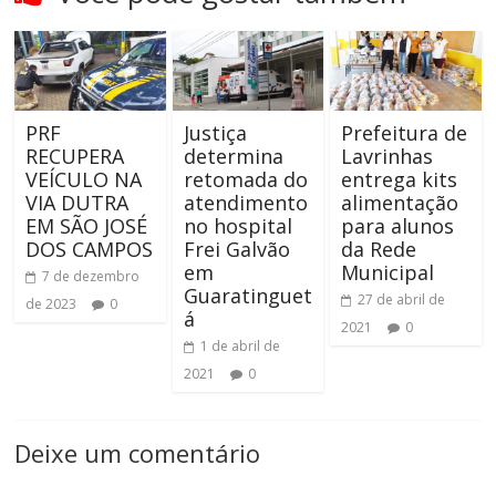
PRF
Justiça
Prefeitura de
RECUPERA
determina
Lavrinhas
VEÍCULO NA
retomada do
entrega kits
VIA DUTRA
atendimento
alimentação
EM SÃO JOSÉ
no hospital
para alunos
DOS CAMPOS
Frei Galvão
da Rede
em
Municipal
7 de dezembro
Guaratinguet
27 de abril de
de 2023
0
á
2021
0
1 de abril de
2021
0
Deixe um comentário