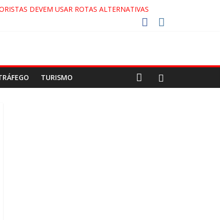
ORISTAS DEVEM USAR ROTAS ALTERNATIVAS
 COCA-COLA!
27!
GAECO
TRÁFEGO
TURISMO