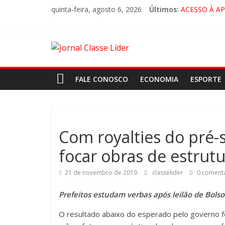
quinta-feira, agosto 6, 2026
Últimos:
ACESSO À A
🚨 LORENA,
CRUZEIRO VI
“HÁ PRESEN
FALE CONOSCO
ECONOMIA
ESPORTE
Com royalties do pré-
focar obras de estrut
21 de novembro de 2019
classelider
0 comentá
Prefeitos estudam verbas após leilão de Bols
O resultado abaixo do esperado pelo governo fe