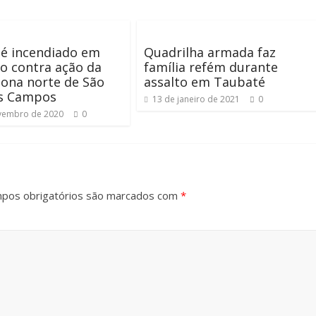
 é incendiado em
Quadrilha armada faz
o contra ação da
família refém durante
ona norte de São
assalto em Taubaté
os Campos
13 de janeiro de 2021
0
vembro de 2020
0
pos obrigatórios são marcados com
*