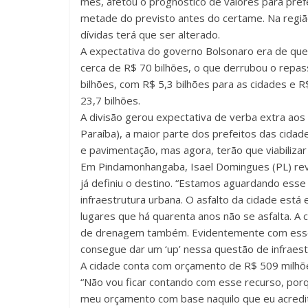
mês, afetou o prognóstico de valores para pref
metade do previsto antes do certame. Na regi
dívidas terá que ser alterado.
A expectativa do governo Bolsonaro era de que
cerca de R$ 70 bilhões, o que derrubou o repas
bilhões, com R$ 5,3 bilhões para as cidades e R
23,7 bilhões.
A divisão gerou expectativa de verba extra aos
Paraíba), a maior parte dos prefeitos das cidad
e pavimentação, mas agora, terão que viabilizar
Em Pindamonhangaba, Isael Domingues (PL) rev
já definiu o destino. “Estamos aguardando esse 
infraestrutura urbana. O asfalto da cidade está
lugares que há quarenta anos não se asfalta. A 
de drenagem também. Evidentemente com esse 
consegue dar um ‘up’ nessa questão de infraest
A cidade conta com orçamento de R$ 509 milhõe
“Não vou ficar contando com esse recurso, por
meu orçamento com base naquilo que eu acredito 