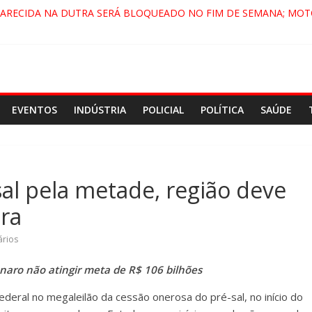
PARECIDA NA DUTRA SERÁ BLOQUEADO NO FIM DE SEMANA; MOT
 PINDAMONHANGABA E QUELUZ NA RETA FINAL PELA FÁBRICA DA
RA CENÁRIO DE FILME NACIONAL COM ESTREIA PREVISTA PARA 20
ÇA DO COMANDO VERMELHO NO VALE”, AFIRMA PROMOTOR DO 
EVENTOS
INDÚSTRIA
POLICIAL
POLÍTICA
SAÚDE
sal pela metade, região deve
ura
rios
onaro não atingir meta de R$ 106 bilhões
deral no megaleilão da cessão onerosa do pré-sal, no início do