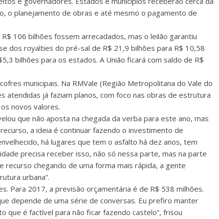
eitos e governadores. Estados e municípios receberão cerca da
ão, o planejamento de obras e até mesmo o pagamento de
 R$ 106 bilhões fossem arrecadados, mas o leilão garantiu
se dos royalties do pré-sal de R$ 21,9 bilhões para R$ 10,58
$5,3 bilhões para os estados. A União ficará com saldo de R$
 cofres municipais. Na RMVale (Região Metropolitana do Vale do
es atendidas já faziam planos, com foco nas obras de estrutura
 os novos valores.
elou que não aposta na chegada da verba para este ano, mas
recurso, a ideia é continuar fazendo o investimento de
 envelhecido, há lugares que tem o asfalto há dez anos, tem
cidade precisa receber isso, não só nessa parte, mas na parte
recurso chegando de uma forma mais rápida, a gente
rutura urbana”.
s. Para 2017, a previsão orçamentária é de R$ 538 milhões.
que depende de uma série de conversas. Eu prefiro manter
que é factível para não ficar fazendo castelo”, frisou